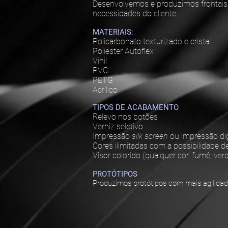
Desenvolvemos e produzimos frontai
necessidades do cliente.
MATERIAIS:
Policarbonato texturizado e cristal
Poliester Autoflex
Vinil
PVC
PETG
Acrílico
TIPOS DE ACABAMENTO
Relevo nos botões
Verniz seletivo
Impressão
silk screen
ou impressão dig
Cores ilimitadas com a possibilidade de
Visor colorido (qualquer cor, fumê, verd
PROTÓTIPOS
Produzimos protótipos com mais agilidade 