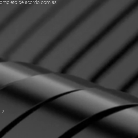
ompleto de acordo com as
is.